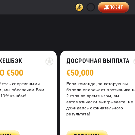
ДЕПОЗИТ
 КЕШБЭК
ДОСРОЧНАЯ ВЫПЛАТА
О €500
€50,000
йтесь спортивными
Если команда, за которую вы
и, мы обеспечим Вам
болели опережает противника н
10% кэшбэк!
2 гола во время игры, вы
автоматически выигрываете, не
дожидаясь окончательного
результата!