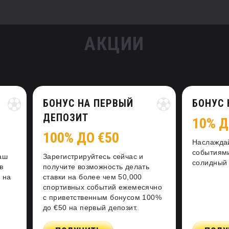
АКЦИИ
БОНУС НА ПЕРВЫЙ
БОНУС
ДЕПОЗИТ
10% Д
100% ДО €50
Наслажда
событиям
аш
Зарегистрируйтесь сейчас и
солидный 
в
получите возможность делать
 на
ставки на более чем 50,000
спортивных событий ежемесячно
с приветственным бонусом 100%
до €50 на первый депозит.