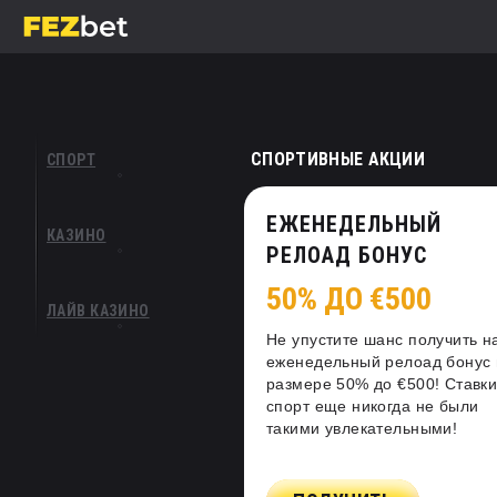
СПОРТИВНЫЕ АКЦИИ
СПОРТ
ЕЖЕНЕДЕЛЬНЫЙ
КАЗИНО
РЕЛОАД БОНУС
50% ДО €500
ЛАЙВ КАЗИНО
Не упустите шанс получить н
еженедельный релоад бонус 
размере 50% до €500! Ставки
спорт еще никогда не были
такими увлекательными!