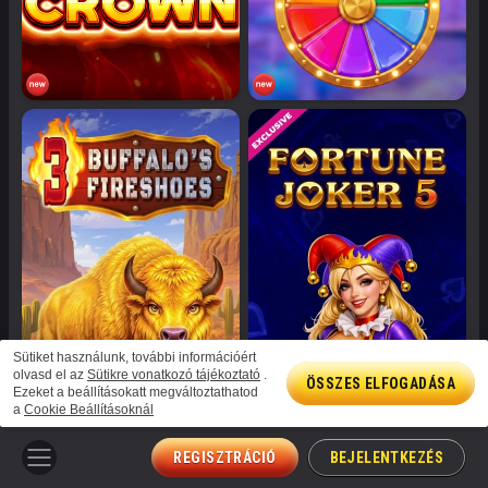
Jackpotok
698
Azonnali játékok
265
Nyerőgépek
11762
Élő kaszinó
872
Asztali játékok
217
Sütiket használunk, további információért
olvasd el az
Sütikre vonatkozó tájékoztató
.
ÖSSZES ELFOGADÁSA
Ezeket a beállításokatt megváltoztathatod
a
Cookie Beállításoknál
REGISZTRÁCIÓ
BEJELENTKEZÉS