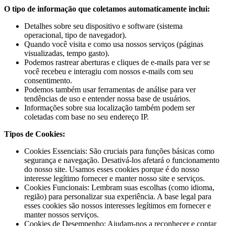
O tipo de informação que coletamos automaticamente inclui:
Detalhes sobre seu dispositivo e software (sistema
operacional, tipo de navegador).
Quando você visita e como usa nossos serviços (páginas
visualizadas, tempo gasto).
Podemos rastrear aberturas e cliques de e-mails para ver se
você recebeu e interagiu com nossos e-mails com seu
consentimento.
Podemos também usar ferramentas de análise para ver
tendências de uso e entender nossa base de usuários.
Informações sobre sua localização também podem ser
coletadas com base no seu endereço IP.
Tipos de Cookies:
Cookies Essenciais: São cruciais para funções básicas como
segurança e navegação. Desativá-los afetará o funcionamento
do nosso site. Usamos esses cookies porque é do nosso
interesse legítimo fornecer e manter nosso site e serviços.
Cookies Funcionais: Lembram suas escolhas (como idioma,
região) para personalizar sua experiência. A base legal para
esses cookies são nossos interesses legítimos em fornecer e
manter nossos serviços.
Cookies de Desempenho: Ajudam-nos a reconhecer e contar