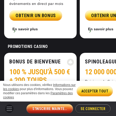
événements en direct par mois
OBTENIR UN BONUS
OBTENIR U
En savoir plus
En savoir plus
PROMOTIONS CASINO
BONUS DE BIENVENUE
SPINOLEAGU
100 % JUSQU’À 500 €
12 000 000
+ 200 TOURS
Rejoignez la Spin
Nous utilisons des cookies, vérifiez
Informations sur
GRATUITS
Grimpez dans le 
les cookies
pour plus d'informations. Vous pouvez
ACCEPTER TOUT
travers une série
modifier ces paramètres dans les
Paramètres des
remporter votre p
cookies
Bienvenue sur notre Site Web !
cagnotte.
Inscrivez-vous maintenant pour
obtenir un bonus de 100% jusqu'à
S'INSCRIRE MAINTENANT
SE CONNECTER
€500 sur votre premier dépôt et