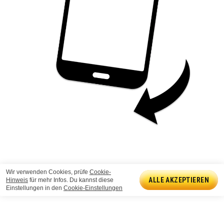
Wir verwenden Cookies, prüfe
Cookie-
ALLE AKZEPTIEREN
Hinweis
für mehr Infos. Du kannst diese
Einstellungen in den
Cookie-Einstellungen